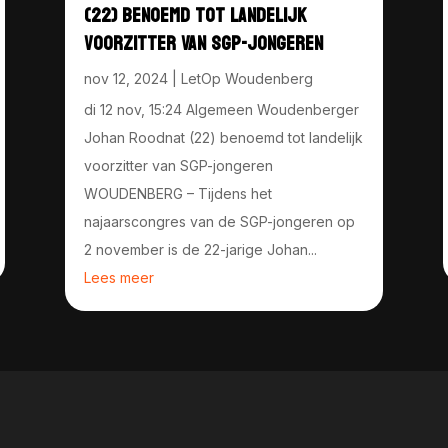
(22) BENOEMD TOT LANDELIJK
VOORZITTER VAN SGP-JONGEREN
nov 12, 2024
|
LetOp Woudenberg
di 12 nov, 15:24 Algemeen Woudenberger
Johan Roodnat (22) benoemd tot landelijk
voorzitter van SGP-jongeren
WOUDENBERG – Tijdens het
najaarscongres van de SGP-jongeren op
2 november is de 22-jarige Johan...
Lees meer