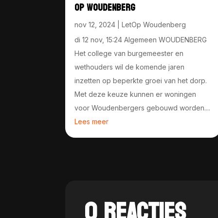
OP WOUDENBERG
nov 12, 2024
|
LetOp Woudenberg
di 12 nov, 15:24 Algemeen WOUDENBERG
Het college van burgemeester en
wethouders wil de komende jaren
inzetten op beperkte groei van het dorp.
Met deze keuze kunnen er woningen
voor Woudenbergers gebouwd worden....
Lees meer
0 REACTIES