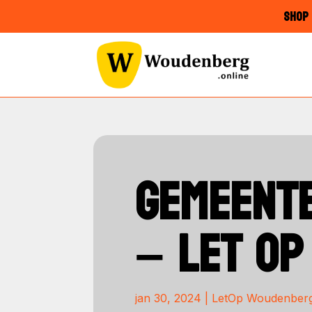
SHOP 
GEMEENTE
– LET O
jan 30, 2024
|
LetOp Woudenber