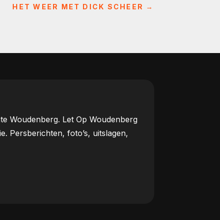
HET WEER MET DICK SCHEER
→
meente Woudenberg. Let Op Woudenberg
Persberichten, foto’s, uitslagen,