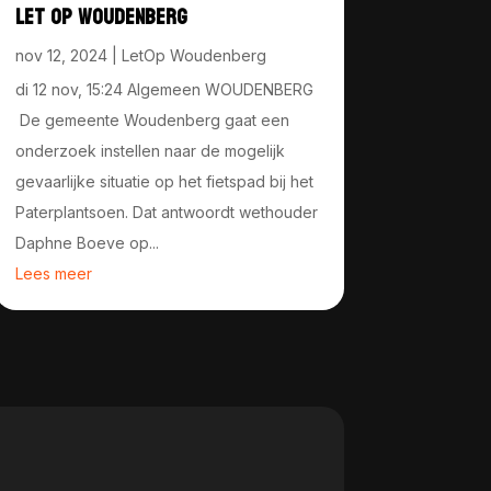
LET OP WOUDENBERG
nov 12, 2024
|
LetOp Woudenberg
di 12 nov, 15:24 Algemeen WOUDENBERG
De gemeente Woudenberg gaat een
onderzoek instellen naar de mogelijk
gevaarlijke situatie op het fietspad bij het
Paterplantsoen. Dat antwoordt wethouder
Daphne Boeve op...
Lees meer