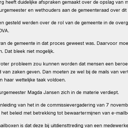
ft duidelijke afspraken gemaakt over de opslag van ma
 burgemeester en wethouders aan de gemeenteraad over di
en gesteld werden over de rol van de gemeente in de over
ROVA.
 van de gemeente in dat proces geweest was. Daarvoor moe
n. Dat bleek niet mogelijk.
 groter probleem zou kunnen worden dat mensen een bero
 van zaken geven. Dan moeten ze wel bij de mails van ve
 haar wettelijke taak voldoen.
burgemeester Magda Jansen zich in de materie verdiept.
aanleiding van het in de commissievergadering van 7 novem
er het beleid met betrekking tot bewaartermijnen van e-ma
-mailboxen is dat deze bij uitdiensttreding van een medew