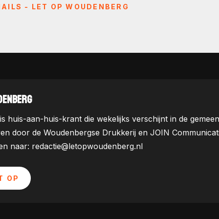
AILS - LET OP WOUDENBERG
DENBERG
is huis-aan-huis-krant die wekelijks verschijnt in de ge
ven door de Woudenbergse Drukkerij en JOIN Communicatie. 
uren naar: redactie@letopwoudenberg.nl
T OP