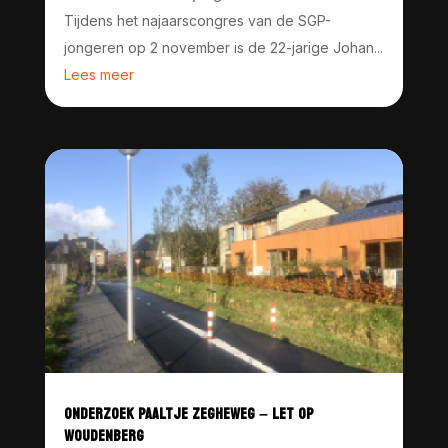
Tijdens het najaarscongres van de SGP-
jongeren op 2 november is de 22-jarige Johan...
Lees meer
ONDERZOEK PAALTJE ZEGHEWEG – LET OP
WOUDENBERG