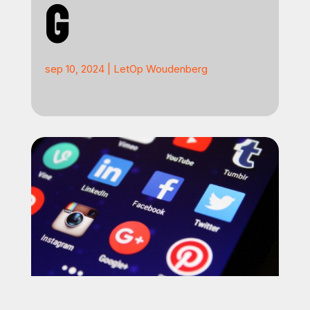
G
sep 10, 2024
|
LetOp Woudenberg