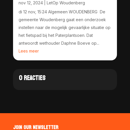
nov 12, 2024
|
LetOp Woudenberg
di 12 nov, 15:24 Algemeen WOUDENBERG De
gemeente Woudenberg gaat een onderzoek
instellen naar de mogelijk gevaarlijke situatie op
het fietspad bij het Paterplantsoen. Dat
antwoordt wethouder Daphne Boeve op...
Lees meer
0 REACTIES
JOIN OUR NEWSLETTER