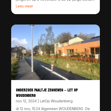
Lees meer
ONDERZOEK PAALTJE ZEGHEWEG – LET OP
WOUDENBERG
nov 12, 2024
|
LetOp Woudenberg
di 12 nov, 15:24 Algemeen WOUDENBERG De