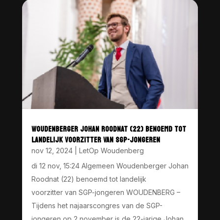
WOUDENBERGER JOHAN ROODNAT (22) BENOEMD TOT
LANDELIJK VOORZITTER VAN SGP-JONGEREN
nov 12, 2024
|
LetOp Woudenberg
di 12 nov, 15:24 Algemeen Woudenberger Johan
Roodnat (22) benoemd tot landelijk
voorzitter van SGP-jongeren WOUDENBERG –
Tijdens het najaarscongres van de SGP-
jongeren op 2 november is de 22-jarige Johan...