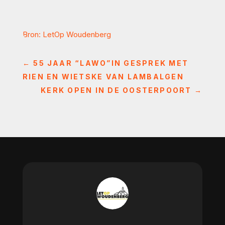
Bron: LetOp Woudenberg
←
55 JAAR “LAWO”IN GESPREK MET
RIEN EN WIETSKE VAN LAMBALGEN
KERK OPEN IN DE OOSTERPOORT
→