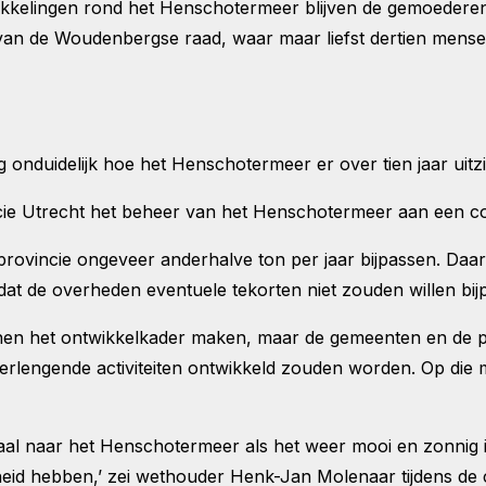
lingen rond het Henschotermeer blijven de gemoederen i
an de Woudenbergse raad, waar maar liefst dertien mensen
 onduidelijk hoe het Henschotermeer er over tien jaar uitzi
ie Utrecht het beheer van het Henschotermeer aan een c
 provincie ongeveer anderhalve ton per jaar bijpassen. D
 dat de overheden eventuele tekorten niet zouden willen bij
nen het ontwikkelkader maken, maar de gemeenten en de 
erlengende activiteiten ontwikkeld zouden worden. Op die m
al naar het Henschotermeer als het weer mooi en zonnig i
id hebben,’ zei wethouder Henk-Jan Molenaar tijdens de c