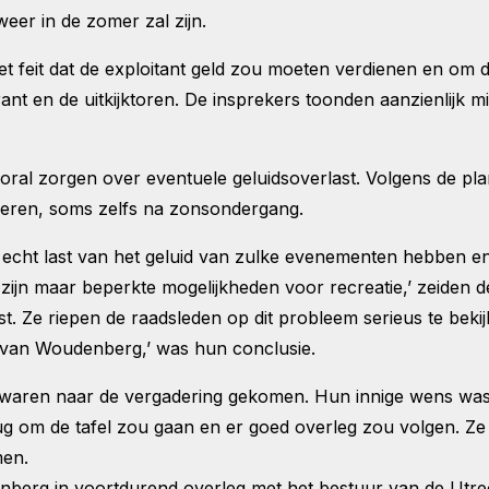
weer in de zomer zal zijn.
et feit dat de exploitant geld zou moeten verdienen en om 
nt en de uitkijktoren. De insprekers toonden aanzienlijk mi
al zorgen over eventuele geluidsoverlast. Volgens de pla
seren, soms zelfs na zonsondergang.
echt last van het geluid van zulke evenementen hebben en
 zijn maar beperkte mogelijkheden voor recreatie,’ zeiden 
t. Ze riepen de raadsleden op dit probleem serieus te bekij
van Woudenberg,’ was hun conclusie.
g waren naar de vergadering gekomen. Hun innige wens w
rug om de tafel zou gaan en er goed overleg zou volgen. Z
men.
berg in voortdurend overleg met het bestuur van de Utrec