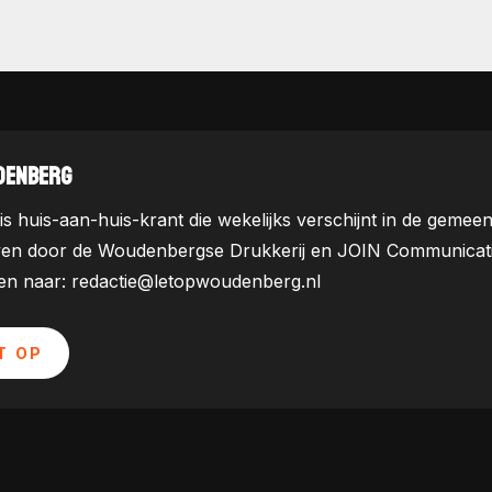
DENBERG
is huis-aan-huis-krant die wekelijks verschijnt in de ge
ven door de Woudenbergse Drukkerij en JOIN Communicatie. 
uren naar: redactie@letopwoudenberg.nl
T OP