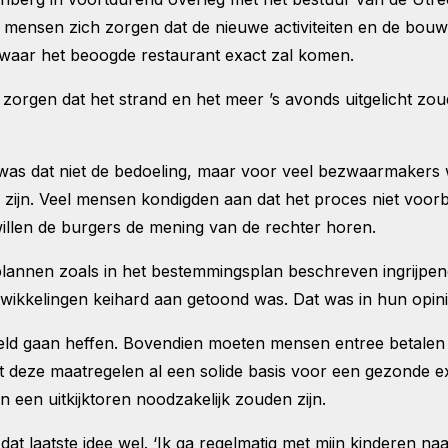
l mensen zich zorgen dat de nieuwe activiteiten en de bouw
jk waar het beoogde restaurant exact zal komen.
zorgen dat het strand en het meer ’s avonds uitgelicht zo
 dat niet de bedoeling, maar voor veel bezwaarmakers wa
zijn. Veel mensen kondigden aan dat het proces niet voorb
 willen de burgers de mening van de rechter horen.
lannen zoals in het bestemmingsplan beschreven ingrijpen
ikkelingen keihard aan getoond was. Dat was in hun opini
rgeld gaan heffen. Bovendien moeten mensen entree betalen
t deze maatregelen al een solide basis voor een gezonde e
 een uitkijktoren noodzakelijk zouden zijn.
t laatste idee wel. ‘Ik ga regelmatig met mijn kinderen 