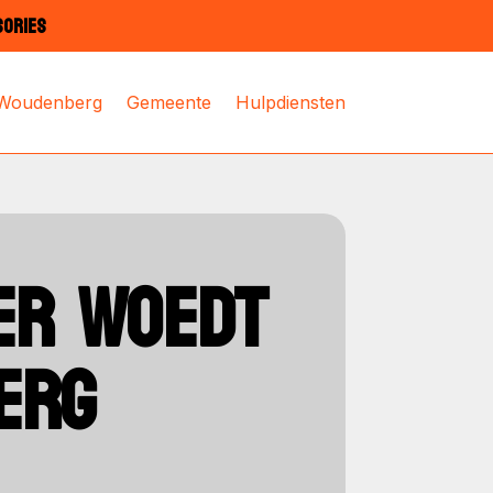
SORIES
 Woudenberg
Gemeente
Hulpdiensten
ER WOEDT
ERG