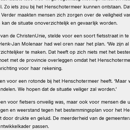
doel. Zo iets zou bij het Henschotermeer kunnen ontstaan. 
igt.’ Verder maakten mensen zich zorgen over de veiligheid v
an de situatie onoverzichtelijk en gevaarlijk worden.
n de ChristenUnie, stelde voor een soort fietsstraat in te s
k-Jan Molenaar had wel oren naar het plan. ‘We zijn al l
rzichtelijker te maken. Dat heeft op zich niets met het be
moet met de provincie overleggen omdat het Henschotermeer
nrichting voor haar rekening.
nen voor een rotonde bij het Henschotermeer heeft. ‘Maar 
andelen. We hopen dat de situatie veiliger zal worden.’
leen voor fietsers onveilig was, maar ook voor mensen die 
 zorgen en weerstand tegen het bestemmingsplan voor het 
 door drukte en geluid. De meerderheid van de gemeentera
ontwikkelkader passen.