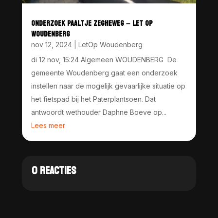
ONDERZOEK PAALTJE ZEGHEWEG – LET OP
WOUDENBERG
nov 12, 2024
|
LetOp Woudenberg
di 12 nov, 15:24 Algemeen WOUDENBERG De
gemeente Woudenberg gaat een onderzoek
instellen naar de mogelijk gevaarlijke situatie op
het fietspad bij het Paterplantsoen. Dat
antwoordt wethouder Daphne Boeve op...
Lees meer
0 REACTIES