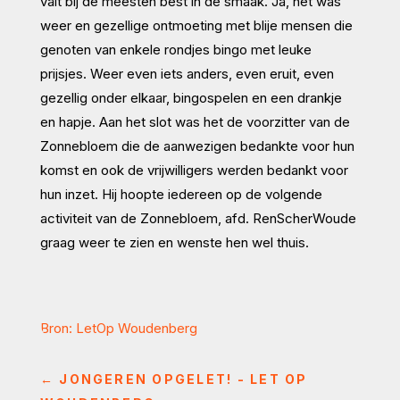
valt bij de meesten best in de smaak. Ja, het was
weer en gezellige ontmoeting met blije mensen die
genoten van enkele rondjes bingo met leuke
prijsjes. Weer even iets anders, even eruit, even
gezellig onder elkaar, bingospelen en een drankje
en hapje. Aan het slot was het de voorzitter van de
Zonnebloem die de aanwezigen bedankte voor hun
komst en ook de vrijwilligers werden bedankt voor
hun inzet. Hij hoopte iedereen op de volgende
activiteit van de Zonnebloem, afd. RenScherWoude
graag weer te zien en wenste hen wel thuis.
Bron: LetOp Woudenberg
←
JONGEREN OPGELET! - LET OP