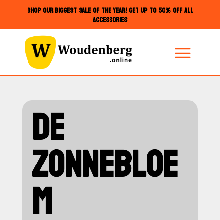
SHOP OUR BIGGEST SALE OF THE YEAR! GET UP TO 50% OFF ALL
ACCESSORIES
DE
ZONNEBLOE
M