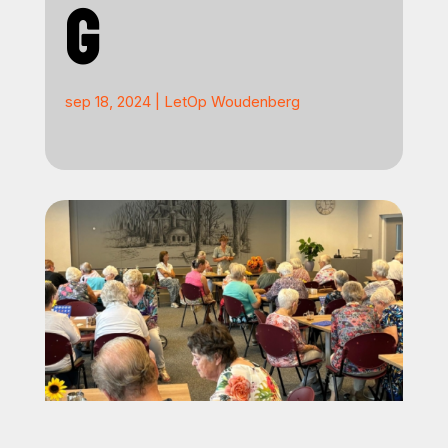
G
sep 18, 2024
|
LetOp Woudenberg