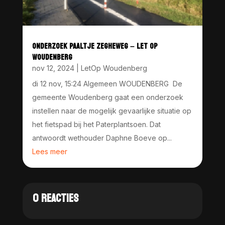
ONDERZOEK PAALTJE ZEGHEWEG – LET OP
WOUDENBERG
nov 12, 2024
|
LetOp Woudenberg
di 12 nov, 15:24 Algemeen WOUDENBERG De
gemeente Woudenberg gaat een onderzoek
instellen naar de mogelijk gevaarlijke situatie op
het fietspad bij het Paterplantsoen. Dat
antwoordt wethouder Daphne Boeve op...
Lees meer
0 REACTIES