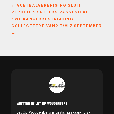
←
VOETBALVERENIGING SLUIT
PERIODE 5 SPELERS PASSEND AF
KWF KANKERBESTRIJDING
COLLECTEERT VAN2 T/M 7 SEPTEMBER
→
WRITTEN BY LET OP WOUDENBERG
Let Op Woudenberg is gratis huis-aan-huis-