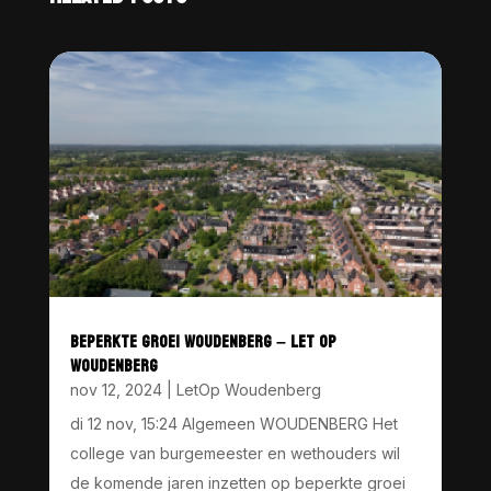
BEPERKTE GROEI WOUDENBERG – LET OP
WOUDENBERG
nov 12, 2024
|
LetOp Woudenberg
di 12 nov, 15:24 Algemeen WOUDENBERG Het
college van burgemeester en wethouders wil
de komende jaren inzetten op beperkte groei