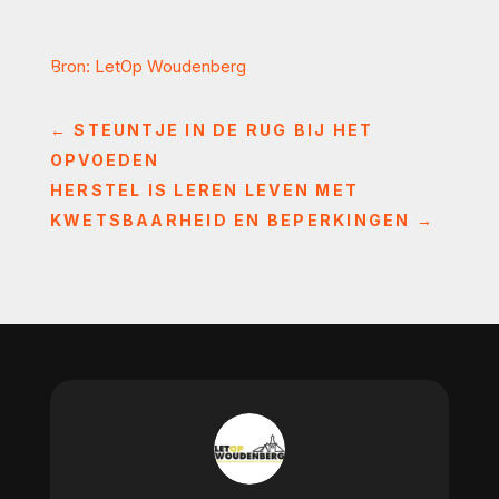
Bron: LetOp Woudenberg
←
STEUNTJE IN DE RUG BIJ HET
OPVOEDEN
HERSTEL IS LEREN LEVEN MET
KWETSBAARHEID EN BEPERKINGEN
→