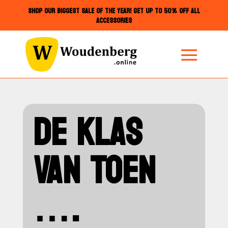
SHOP OUR BIGGEST SALE OF THE YEAR! GET UP TO 50% OFF ALL
ACCESSORIES
DE KLAS
VAN TOEN
….