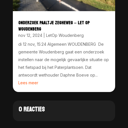
ONDERZOEK PAALTJE ZEGHEWEG – LET OP
WOUDENBERG
nov 12, 2024
|
LetOp Woudenberg
di 12 nov, 15:24 Algemeen WOUDENBERG De
gemeente Woudenberg gaat een onderzoek
instellen naar de mogelijk gevaarlijke situatie op
het fietspad bij het Paterplantsoen. Dat
antwoordt wethouder Daphne Boeve op...
Lees meer
0 REACTIES