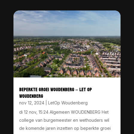
BEPERKTE GROEI WOUDENBERG – LET OP
WOUDENBERG
nov 12, 2024
|
LetOp Woudenberg
di 12 nov, 15:24 Algemeen WOUDENBERG Het
college van burgemeester en wethouders wil
de komende jaren inzetten op beperkte groei