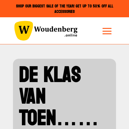
SHOP OUR BIGGEST SALE OF THE YEAR! GET UP TO 50% OFF ALL
ACCESSORIES
DE KLAS
VAN
TOEN……