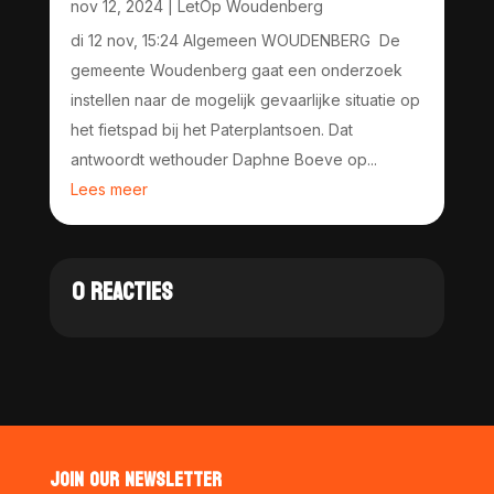
nov 12, 2024
|
LetOp Woudenberg
di 12 nov, 15:24 Algemeen WOUDENBERG De
gemeente Woudenberg gaat een onderzoek
instellen naar de mogelijk gevaarlijke situatie op
het fietspad bij het Paterplantsoen. Dat
antwoordt wethouder Daphne Boeve op...
Lees meer
0 REACTIES
JOIN OUR NEWSLETTER