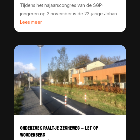
Tijdens het najaarscongres van de SGP-
jongeren op 2 november is de 22-jarige Johan...
Lees meer
ONDERZOEK PAALTJE ZEGHEWEG – LET OP
WOUDENBERG