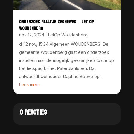
ONDERZOEK PAALTJE ZEGHEWEG – LET OP
WOUDENBERG
nov 12, 2024
|
LetOp Woudenberg
di 12 nov, 15:24 Algemeen WOUDENBERG De
gemeente Woudenberg gaat een onderzoek
instellen naar de mogelijk gevaarlijke situatie op
het fietspad bij het Paterplantsoen. Dat
antwoordt wethouder Daphne Boeve op...
Lees meer
0 REACTIES