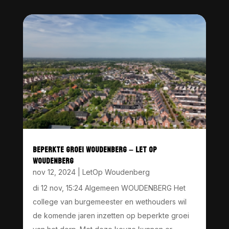
BEPERKTE GROEI WOUDENBERG – LET OP
WOUDENBERG
nov 12, 2024
|
LetOp Woudenberg
di 12 nov, 15:24 Algemeen WOUDENBERG Het
college van burgemeester en wethouders wil
de komende jaren inzetten op beperkte groei