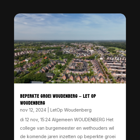
BEPERKTE GROEI WOUDENBERG – LET OP
WOUDENBERG
nov 12, 2024
|
LetOp Woudenberg
di 12 nov, 15:24 Algemeen WOUDENBERG Het
college van burgemeester en wethouders wil
de komende jaren inzetten op beperkte groei