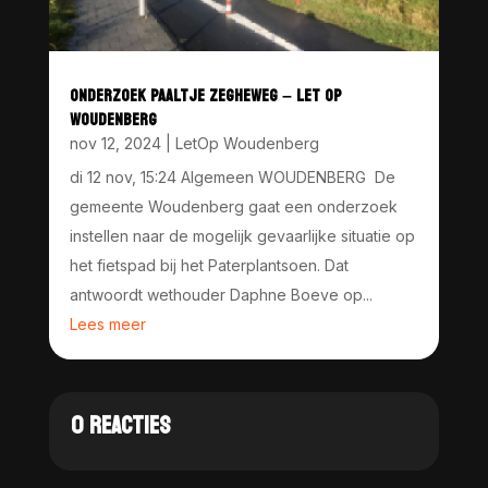
ONDERZOEK PAALTJE ZEGHEWEG – LET OP
WOUDENBERG
nov 12, 2024
|
LetOp Woudenberg
di 12 nov, 15:24 Algemeen WOUDENBERG De
gemeente Woudenberg gaat een onderzoek
instellen naar de mogelijk gevaarlijke situatie op
het fietspad bij het Paterplantsoen. Dat
antwoordt wethouder Daphne Boeve op...
Lees meer
0 REACTIES