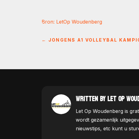
Bron: LetOp Woudenberg
←
JONGENS A1 VOLLEYBAL KAMPI
WRITTEN BY LET OP WOU
Let Op Woudenberg is grat
wordt gezamenlijk uitgege
nieuwstips, etc kunt u st