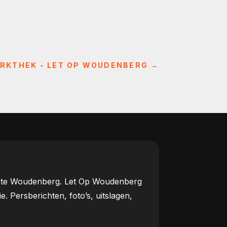
RKTHEK - LET OP WOUDENBERG
→
meente Woudenberg. Let Op Woudenberg
Persberichten, foto’s, uitslagen,