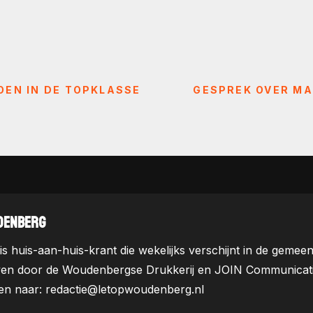
OEN IN DE TOPKLASSE
GESPREK OVER MA
DENBERG
is huis-aan-huis-krant die wekelijks verschijnt in de ge
ven door de Woudenbergse Drukkerij en JOIN Communicatie. 
uren naar: redactie@letopwoudenberg.nl