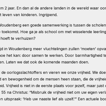
uim 2 jaar. En dan al de andere landen in de wereld waar o
t leven van kinderen. Ingrijpend.
 Woudenberg een goede samenwerking is tussen de scholen
e toekomst. Hoe ga je als school om met wisselende leerling
 hoeft te verhuizen?
jd in Woudenberg meer vluchtelingen zullen ‘moeten’ opvan
oe het kan: door samen te werken. Door barmhartigheid te
den. Laten we dat ook de komende maanden doen.
e oorlogsslachtoffers en vieren we onze vrijheid. We doen d
d en bewogenheid om de mensen heen staan, die de vrijhei
d. Vrijheid is niet in de eerste plaats voor jezelf, maar juist
ar 55 na Christus: “Misbruik de vrijheid niet om uw eigen ve
één uitspraak: ‘Heb uw naaste lief als uzelf.’” Een actuele 