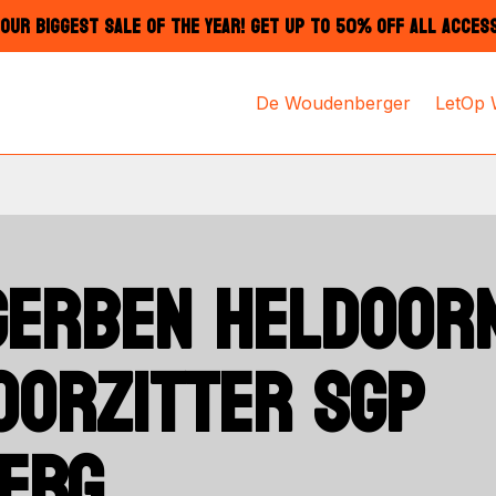
OUR BIGGEST SALE OF THE YEAR! GET UP TO 50% OFF ALL ACCES
De Woudenberger
LetOp
GERBEN HELDOORN
OORZITTER SGP
ERG