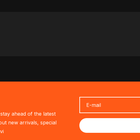
stay ahead of the latest
out new arrivals, special
vi