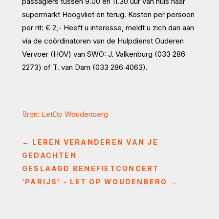
passagiers tussen 9.00 en 11.30 uur van huis naar
supermarkt Hoogvliet en terug. Kosten per persoon
per rit: € 2,- Heeft u interesse, meldt u zich dan aan
via de coördinatoren van de Hulpdienst Ouderen
Vervoer (HOV) van SWO: J. Valkenburg (033 286
2273) of T. van Dam (033 286 4063).
Bron: LetOp Woudenberg
←
LEREN VERANDEREN VAN JE
GEDACHTEN
GESLAAGD BENEFIETCONCERT
‘PARIJS’ - LET OP WOUDENBERG
→