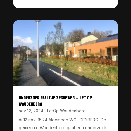
ONDERZOEK PAALTJE ZEGHEWEG – LET OP
WOUDENBERG
nov 12, 2024
|
LetOp Woudenberg
di 12 nov, 15:24 Algemeen WOUDENBERG De
gemeente Woudenberg gaat een onderzoek