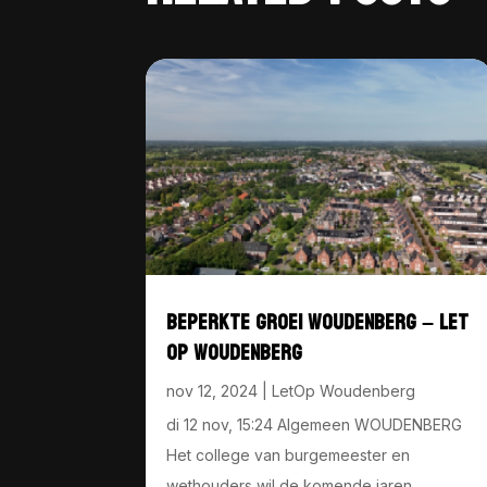
BEPERKTE GROEI WOUDENBERG – LET
OP WOUDENBERG
nov 12, 2024
|
LetOp Woudenberg
di 12 nov, 15:24 Algemeen WOUDENBERG
Het college van burgemeester en
wethouders wil de komende jaren