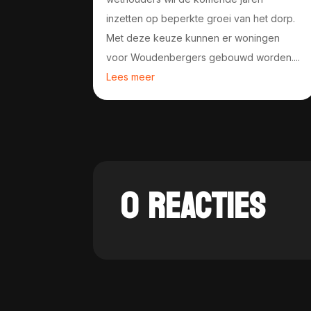
inzetten op beperkte groei van het dorp.
Met deze keuze kunnen er woningen
voor Woudenbergers gebouwd worden....
Lees meer
0 REACTIES