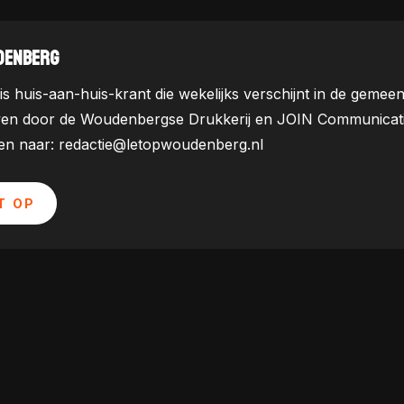
DENBERG
is huis-aan-huis-krant die wekelijks verschijnt in de ge
ven door de Woudenbergse Drukkerij en JOIN Communicatie. 
uren naar: redactie@letopwoudenberg.nl
T OP