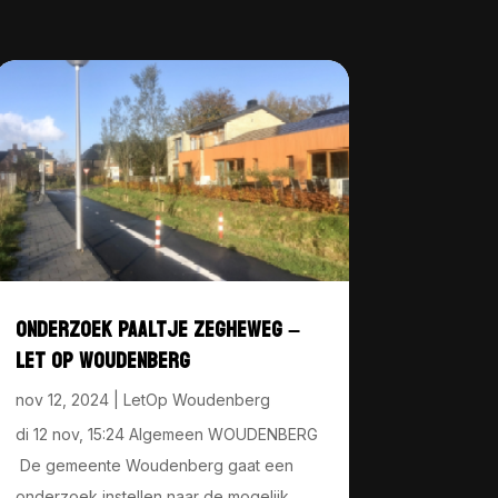
ONDERZOEK PAALTJE ZEGHEWEG –
LET OP WOUDENBERG
nov 12, 2024
|
LetOp Woudenberg
di 12 nov, 15:24 Algemeen WOUDENBERG
De gemeente Woudenberg gaat een
onderzoek instellen naar de mogelijk