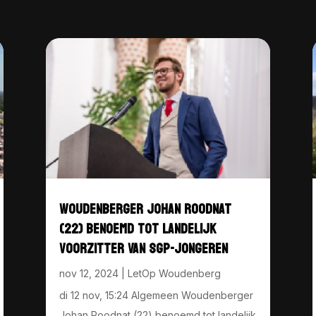
WOUDENBERGER JOHAN ROODNAT
(22) BENOEMD TOT LANDELIJK
VOORZITTER VAN SGP-JONGEREN
nov 12, 2024
|
LetOp Woudenberg
di 12 nov, 15:24 Algemeen Woudenberger
Johan Roodnat (22) benoemd tot landelijk