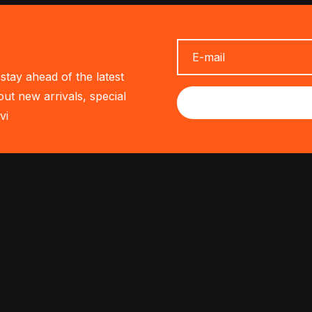
stay ahead of the latest
out new arrivals, special
vi