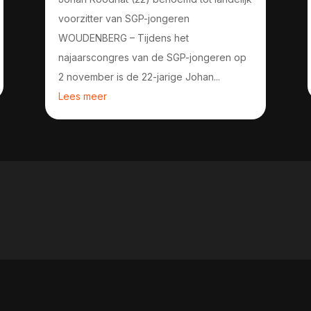
voorzitter van SGP-jongeren
WOUDENBERG – Tijdens het
najaarscongres van de SGP-jongeren op
2 november is de 22-jarige Johan...
Lees meer