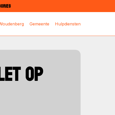
SORIES
 Woudenberg
Gemeente
Hulpdiensten
LET OP