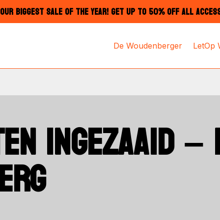
OUR BIGGEST SALE OF THE YEAR! GET UP TO 50% OFF ALL ACCES
De Woudenberger
LetOp
TEN INGEZAAID – 
ERG