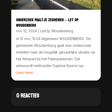
ONDERZOEK PAALTJE ZEGHEWEG – LET OP
WOUDENBERG
nov 12, 2024
|
LetOp Woudenberg
di 12 nov, 15:24 Algemeen WOUDENBERG De
gemeente Woudenberg gaat een onderzoek
instellen naar de mogelijk gevaarlijke situatie op
het fietspad bij het Paterplantsoen. Dat
antwoordt wethouder Daphne Boeve op...
Lees meer
0 REACTIES