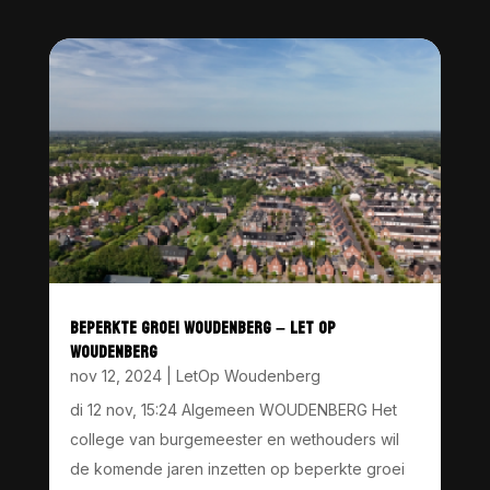
BEPERKTE GROEI WOUDENBERG – LET OP
WOUDENBERG
nov 12, 2024
|
LetOp Woudenberg
di 12 nov, 15:24 Algemeen WOUDENBERG Het
college van burgemeester en wethouders wil
de komende jaren inzetten op beperkte groei