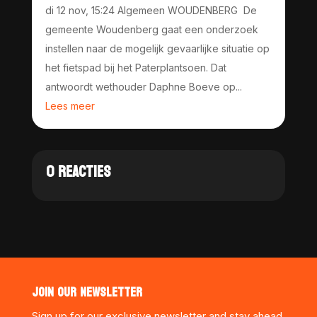
di 12 nov, 15:24 Algemeen WOUDENBERG De
gemeente Woudenberg gaat een onderzoek
instellen naar de mogelijk gevaarlijke situatie op
het fietspad bij het Paterplantsoen. Dat
antwoordt wethouder Daphne Boeve op...
Lees meer
0 REACTIES
JOIN OUR NEWSLETTER
Sign up for our exclusive newsletter and stay ahead