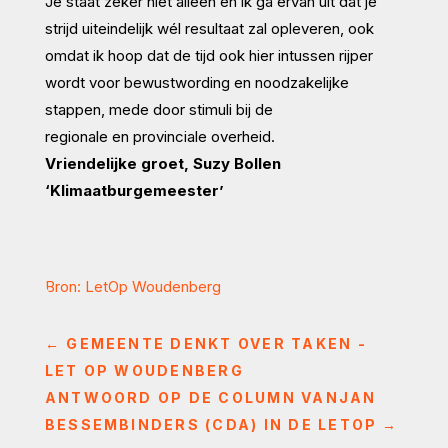
Je staat zeker niet alleen en ik ga ervan uit dat je
strijd uiteindelijk wél resultaat zal opleveren, ook
omdat ik hoop dat de tijd ook hier intussen rijper
wordt voor bewustwording en noodzakelijke
stappen, mede door stimuli bij de
regionale en provinciale overheid.
Vriendelijke groet, Suzy Bollen
‘Klimaatburgemeester’
Bron: LetOp Woudenberg
←
GEMEENTE DENKT OVER TAKEN -
LET OP WOUDENBERG
ANTWOORD OP DE COLUMN VANJAN
BESSEMBINDERS (CDA) IN DE LETOP
→