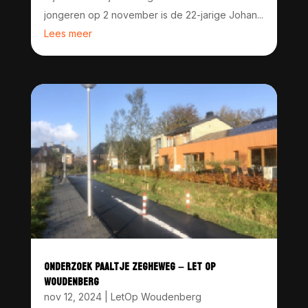
jongeren op 2 november is de 22-jarige Johan...
Lees meer
ONDERZOEK PAALTJE ZEGHEWEG – LET OP
WOUDENBERG
nov 12, 2024
|
LetOp Woudenberg