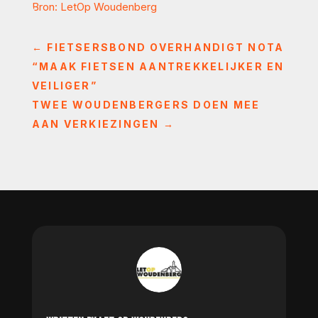
Bron: LetOp Woudenberg
←
FIETSERSBOND OVERHANDIGT NOTA
“MAAK FIETSEN AANTREKKELIJKER EN
VEILIGER”
TWEE WOUDENBERGERS DOEN MEE
AAN VERKIEZINGEN
→