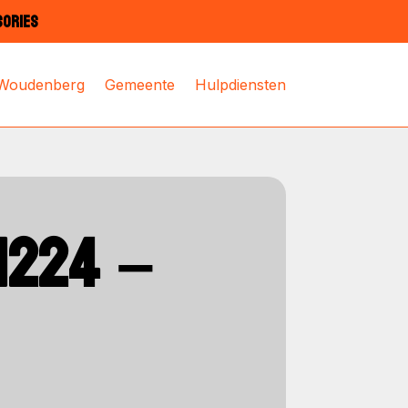
SORIES
 Woudenberg
Gemeente
Hulpdiensten
N224 –