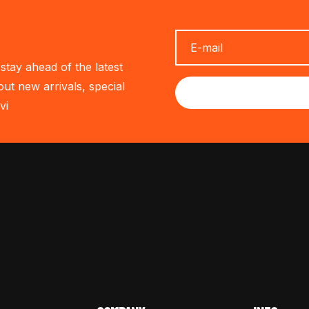
stay ahead of the latest
out new arrivals, special
vi