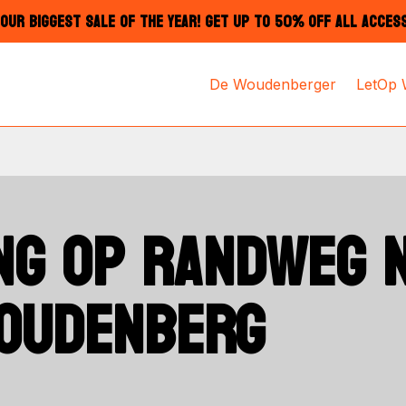
OUR BIGGEST SALE OF THE YEAR! GET UP TO 50% OFF ALL ACCES
De Woudenberger
LetOp
NG OP RANDWEG 
WOUDENBERG