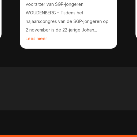
voorzitter van SGP-jongeren
WOUDENBERG – Tijdens het
najaarscongres van de SGP-jongeren op
2 november is de 22-jarige Johan...
Lees meer