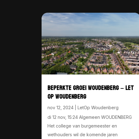
BEPERKTE GROEI WOUDENBERG – LET
OP WOUDENBERG
nov 12, 2024
|
LetOp Woudenberg
di 12 nov, 15:24 Algemeen WOUDENBERG
Het college van burgemeester en
wethouders wil de komende jaren