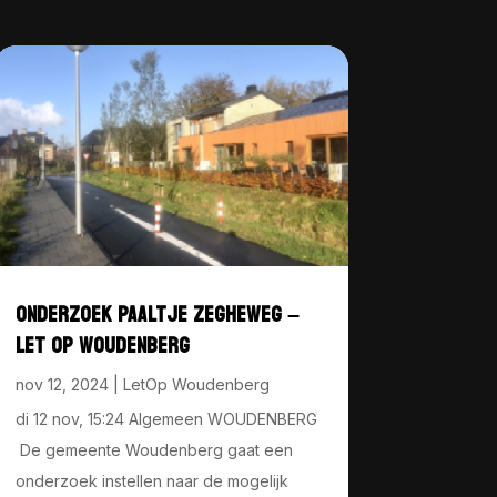
ONDERZOEK PAALTJE ZEGHEWEG –
LET OP WOUDENBERG
nov 12, 2024
|
LetOp Woudenberg
di 12 nov, 15:24 Algemeen WOUDENBERG
De gemeente Woudenberg gaat een
onderzoek instellen naar de mogelijk