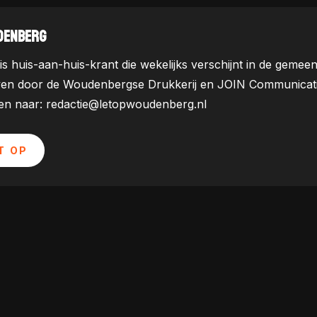
DENBERG
is huis-aan-huis-krant die wekelijks verschijnt in de ge
ven door de Woudenbergse Drukkerij en JOIN Communicatie. 
uren naar: redactie@letopwoudenberg.nl
T OP