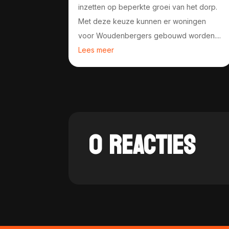
inzetten op beperkte groei van het dorp.
Met deze keuze kunnen er woningen
voor Woudenbergers gebouwd worden....
Lees meer
0 REACTIES