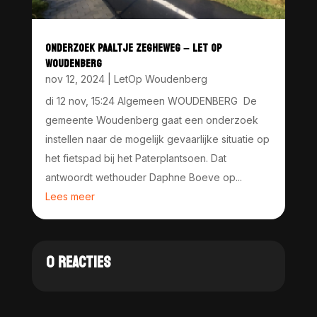
ONDERZOEK PAALTJE ZEGHEWEG – LET OP
WOUDENBERG
nov 12, 2024
|
LetOp Woudenberg
di 12 nov, 15:24 Algemeen WOUDENBERG De
gemeente Woudenberg gaat een onderzoek
instellen naar de mogelijk gevaarlijke situatie op
het fietspad bij het Paterplantsoen. Dat
antwoordt wethouder Daphne Boeve op...
Lees meer
0 REACTIES