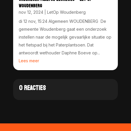
WOUDENBERG
nov 12, 2024
|
LetOp Woudenberg
di 12 nov, 15:24 Algemeen WOUDENBERG De
gemeente Woudenberg gaat een onderzoek
instellen naar de mogelijk gevaarlijke situatie op
het fietspad bij het Paterplantsoen. Dat
antwoordt wethouder Daphne Boeve op...
Lees meer
0 REACTIES