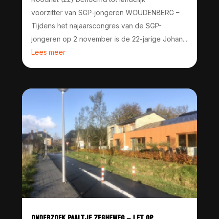
voorzitter van SGP-jongeren WOUDENBERG –
Tijdens het najaarscongres van de SGP-
jongeren op 2 november is de 22-jarige Johan...
Lees meer
ONDERZOEK PAALTJE ZEGHEWEG – LET OP