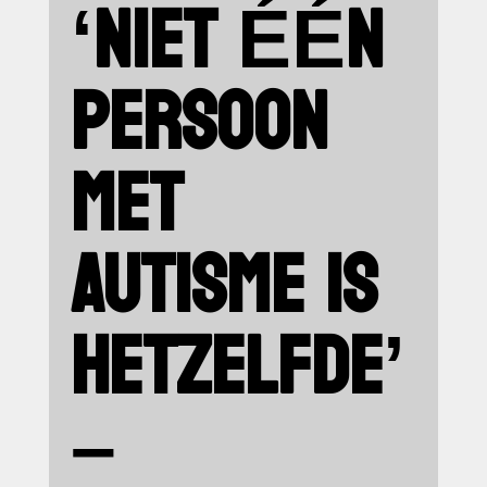
‘NIET ÉÉN
PERSOON
MET
AUTISME IS
HETZELFDE’
–