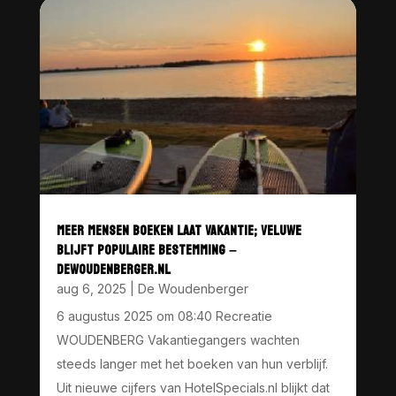
MEER MENSEN BOEKEN LAAT VAKANTIE; VELUWE
BLIJFT POPULAIRE BESTEMMING –
DEWOUDENBERGER.NL
aug 6, 2025
|
De Woudenberger
6 augustus 2025 om 08:40 Recreatie
WOUDENBERG Vakantiegangers wachten
steeds langer met het boeken van hun verblijf.
Uit nieuwe cijfers van HotelSpecials.nl blijkt dat