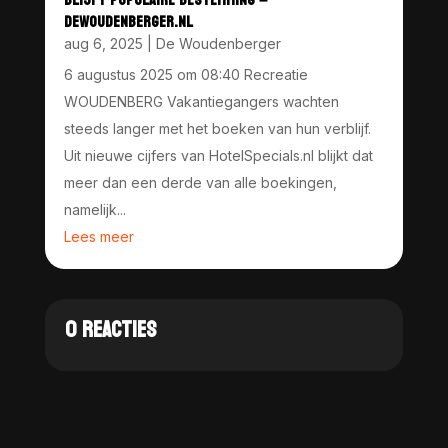
DEWOUDENBERGER.NL
aug 6, 2025
|
De Woudenberger
6 augustus 2025 om 08:40 Recreatie
WOUDENBERG Vakantiegangers wachten
steeds langer met het boeken van hun verblijf.
Uit nieuwe cijfers van HotelSpecials.nl blijkt dat
meer dan een derde van alle boekingen,
namelijk...
Lees meer
0 REACTIES