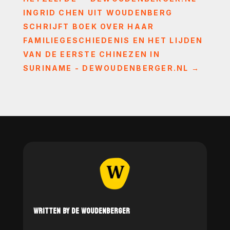
INGRID CHEN UIT WOUDENBERG
SCHRIJFT BOEK OVER HAAR
FAMILIEGESCHIEDENIS EN HET LIJDEN
VAN DE EERSTE CHINEZEN IN
SURINAME - DEWOUDENBERGER.NL
→
WRITTEN BY DE WOUDENBERGER