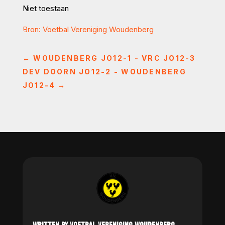
Niet toestaan
Bron: Voetbal Vereniging Woudenberg
←
WOUDENBERG JO12-1 - VRC JO12-3
DEV DOORN JO12-2 - WOUDENBERG
JO12-4
→
WRITTEN BY VOETBAL VERENIGING WOUDENBERG