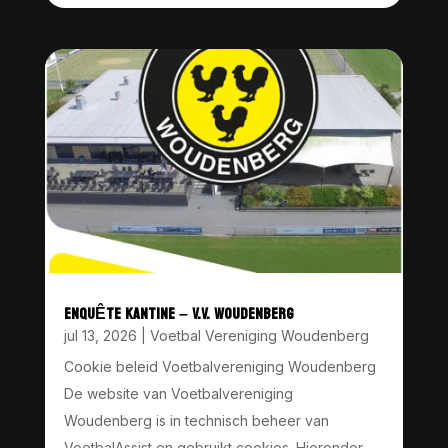
ENQUÊTE KANTINE – V.V. WOUDENBERG
jul 13, 2026
|
Voetbal Vereniging Woudenberg
Cookie beleid Voetbalvereniging Woudenberg
De website van Voetbalvereniging
Woudenberg is in technisch beheer van
VoetbalAssist en gebruikt cookies. Hieronder