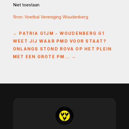
Niet toestaan
Bron: Voetbal Vereniging Woudenberg
←
PATRIA G1JM - WOUDENBERG G1
WEET JIJ WAAR PMD VOOR STAAT?
ONLANGS STOND ROVA OP HET PLEIN
MET EEN GROTE PM...
→