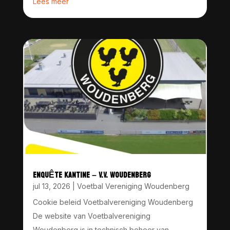
Lees meer
ENQUÊTE KANTINE – V.V. WOUDENBERG
jul 13, 2026
|
Voetbal Vereniging Woudenberg
Cookie beleid Voetbalvereniging Woudenberg
De website van Voetbalvereniging
Woudenberg is in technisch beheer van