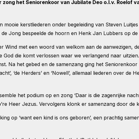
zong het Seniorenkoor van Jubilate Deo o.l.v. Roelof 
mooie kerstliederen onder begeleiding van Steven Luitjes
r de Jong bespeelde de hoorn en Henk Jan Lubbers op de 
r Wind met een woord van welkom aan de aanwezigen, de k
de God die komt verlossen waar we verlangend naar uitzien.
mst. Na het gebed en de samenzang ging het Seniorenkoor 
stnacht’, ‘de Herders’ en ‘Nowell’, allemaal liederen over de
e het podium op en zong ‘Daar is die zagenrijke nacht’, ‘
erb’re Heer Jezus. Vervolgens klonk er samenzang door de k
ing op ‘want een kind is ons geboren’, een prachtig samen