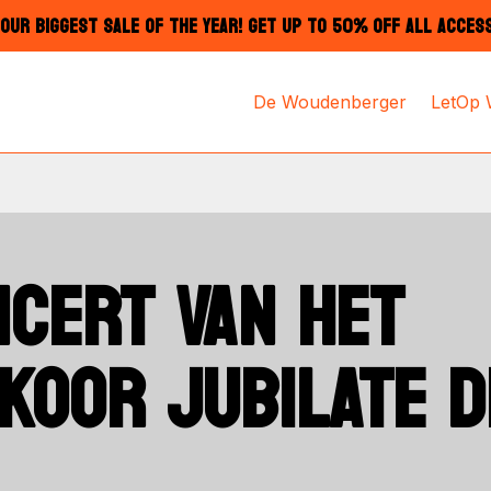
OUR BIGGEST SALE OF THE YEAR! GET UP TO 50% OFF ALL ACCES
De Woudenberger
LetOp
CERT VAN HET
KOOR JUBILATE D