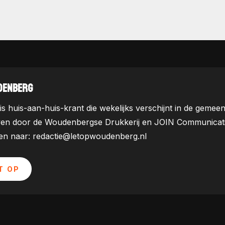
DENBERG
is huis-aan-huis-krant die wekelijks verschijnt in de ge
ven door de Woudenbergse Drukkerij en JOIN Communicatie. 
uren naar: redactie@letopwoudenberg.nl
T OP