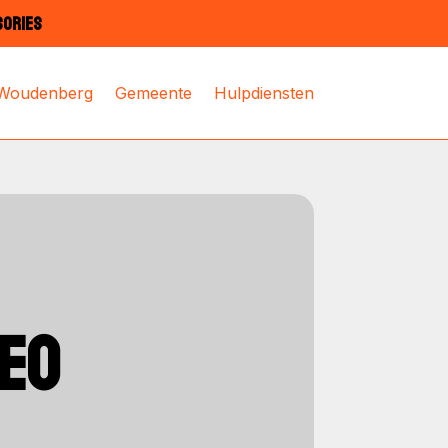
SORIES
 Woudenberg
Gemeente
Hulpdiensten
EO