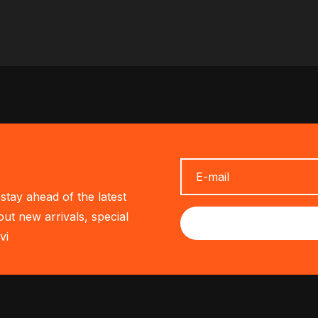
stay ahead of the latest
out new arrivals, special
vi