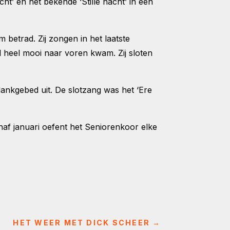
t’ en het bekende ‘Stille nacht’ in een
betrad. Zij zongen in het laatste
id heel mooi naar voren kwam. Zij sloten
ankgebed uit. De slotzang was het ‘Ere
f januari oefent het Seniorenkoor elke
HET WEER MET DICK SCHEER
→