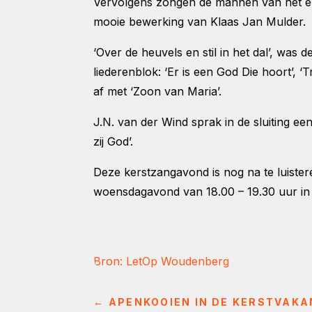
Vervolgens zongen de mannen van het ense
mooie bewerking van Klaas Jan Mulder.
‘Over de heuvels en stil in het dal’, wa
liederenblok: ‘Er is een God Die hoort’, 
af met ‘Zoon van Maria’.
J.N. van der Wind sprak in de sluiting 
zij God’.
Deze kerstzangavond is nog na te luist
woensdagavond van 18.00 – 19.30 uur in
Bron: LetOp Woudenberg
←
APENKOOIEN IN DE KERSTVAKA