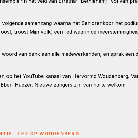
mble ‘In het veld van Efratha’, ‘Bethlehem’, ‘Vol van prach
s de volgende samenzang waarna het Seniorenkoor het podium 
‘Troost, troost Mijn volk’, een lied waarin de meerstemmighe
een woord van dank aan alle medewerkenden, en sprak een d
eren op het YouTube kanaal van Hervormd Woudenberg. Vana
 Eben-Haezer. Nieuwe zangers zijn van harte welkom.
NTIE - LET OP WOUDENBERG