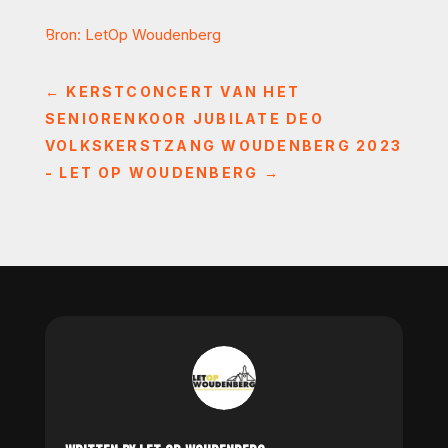
Bron: LetOp Woudenberg
←
KERSTCONCERT VAN HET
SENIORENKOOR JUBILATE DEO
VOLKSKERSTZANG WOUDENBERG 2023
- LET OP WOUDENBERG
→