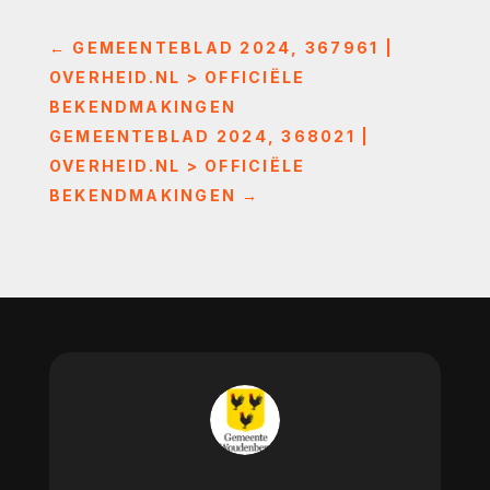
←
GEMEENTEBLAD 2024, 367961 |
OVERHEID.NL > OFFICIËLE
BEKENDMAKINGEN
GEMEENTEBLAD 2024, 368021 |
OVERHEID.NL > OFFICIËLE
BEKENDMAKINGEN
→