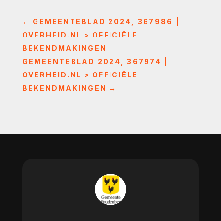
←
GEMEENTEBLAD 2024, 367986 |
OVERHEID.NL > OFFICIËLE
BEKENDMAKINGEN
GEMEENTEBLAD 2024, 367974 |
OVERHEID.NL > OFFICIËLE
BEKENDMAKINGEN
→