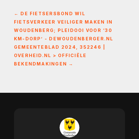
←
DE FIETSERSBOND WIL
FIETSVERKEER VEILIGER MAKEN IN
WOUDENBERG; PLEIDOOI VOOR ‘30
KM-DORP’ - DEWOUDENBERGER.NL
GEMEENTEBLAD 2024, 352246 |
OVERHEID.NL > OFFICIËLE
BEKENDMAKINGEN
→