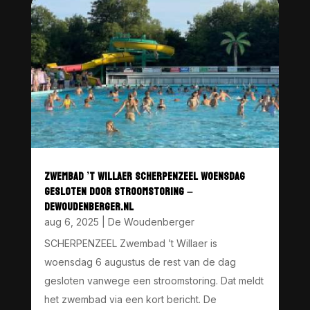
ZWEMBAD ’T WILLAER SCHERPENZEEL WOENSDAG
GESLOTEN DOOR STROOMSTORING –
DEWOUDENBERGER.NL
aug 6, 2025
|
De Woudenberger
SCHERPENZEEL Zwembad ’t Willaer is
woensdag 6 augustus de rest van de dag
gesloten vanwege een stroomstoring. Dat meldt
het zwembad via een kort bericht. De