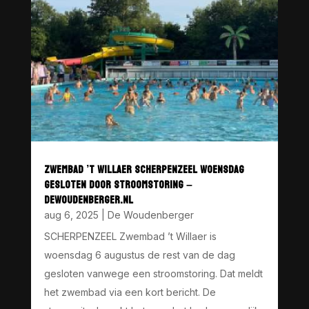
ZWEMBAD ’T WILLAER SCHERPENZEEL WOENSDAG
GESLOTEN DOOR STROOMSTORING –
DEWOUDENBERGER.NL
aug 6, 2025
|
De Woudenberger
SCHERPENZEEL Zwembad ’t Willaer is
woensdag 6 augustus de rest van de dag
gesloten vanwege een stroomstoring. Dat meldt
het zwembad via een kort bericht. De