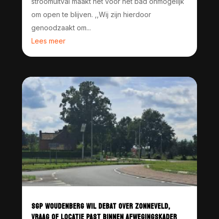
stroomuitval maakt het voor het bad onmogelijk
om open te blijven. ,,Wij zijn hierdoor
genoodzaakt om...
Lees meer
SGP WOUDENBERG WIL DEBAT OVER ZONNEVELD,
VRAAG OF LOCATIE PAST BINNEN AFWEGINGSKADER