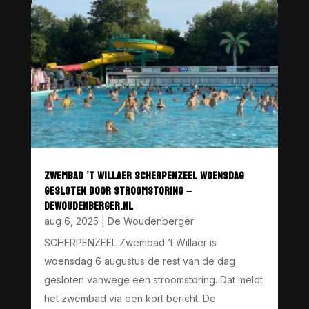
ZWEMBAD ’T WILLAER SCHERPENZEEL WOENSDAG
GESLOTEN DOOR STROOMSTORING –
DEWOUDENBERGER.NL
aug 6, 2025
|
De Woudenberger
SCHERPENZEEL Zwembad ’t Willaer is
woensdag 6 augustus de rest van de dag
gesloten vanwege een stroomstoring. Dat meldt
het zwembad via een kort bericht. De