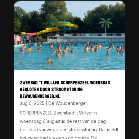
ZWEMBAD ’T WILLAER SCHERPENZEEL WOENSDAG
GESLOTEN DOOR STROOMSTORING –
DEWOUDENBERGER.NL
aug 6, 2025
|
De Woudenberger
SCHERPENZEEL Zwembad ’t Willaer is
woensdag 6 augustus de rest van de dag
gesloten vanwege een stroomstoring. Dat meldt
het zwembad via een kort bericht. De