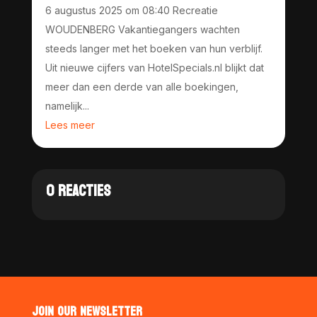
6 augustus 2025 om 08:40 Recreatie
WOUDENBERG Vakantiegangers wachten
steeds langer met het boeken van hun verblijf.
Uit nieuwe cijfers van HotelSpecials.nl blijkt dat
meer dan een derde van alle boekingen,
namelijk...
Lees meer
0 REACTIES
JOIN OUR NEWSLETTER