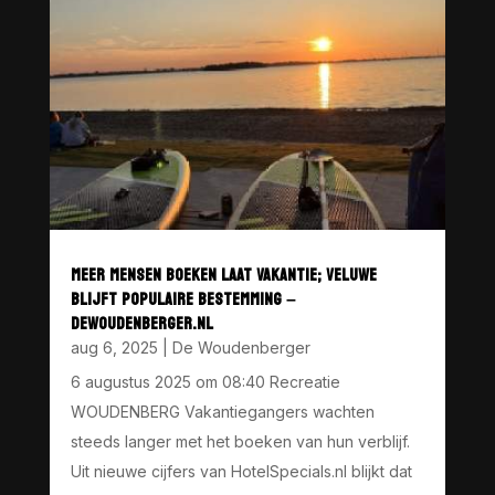
MEER MENSEN BOEKEN LAAT VAKANTIE; VELUWE
BLIJFT POPULAIRE BESTEMMING –
DEWOUDENBERGER.NL
aug 6, 2025
|
De Woudenberger
6 augustus 2025 om 08:40 Recreatie
WOUDENBERG Vakantiegangers wachten
steeds langer met het boeken van hun verblijf.
Uit nieuwe cijfers van HotelSpecials.nl blijkt dat