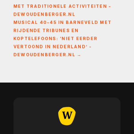
MET TRADITIONELE ACTIVITEITEN -
DEWOUDENBERGER.NL
MUSICAL 40-45 IN BARNEVELD MET
RIJDENDE TRIBUNES EN
KOPTELEFOONS: ‘NIET EERDER
VERTOOND IN NEDERLAND’ -
DEWOUDENBERGER.NL
→