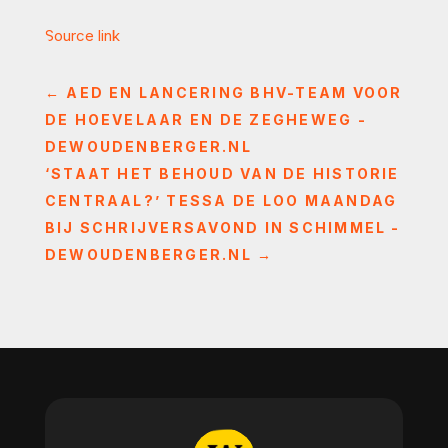
Source link
←
AED EN LANCERING BHV-TEAM VOOR
DE HOEVELAAR EN DE ZEGHEWEG -
DEWOUDENBERGER.NL
‘STAAT HET BEHOUD VAN DE HISTORIE
CENTRAAL?’ TESSA DE LOO MAANDAG
BIJ SCHRIJVERSAVOND IN SCHIMMEL -
DEWOUDENBERGER.NL
→