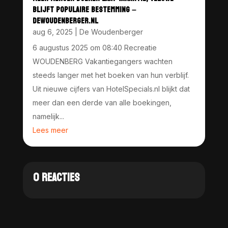
BLIJFT POPULAIRE BESTEMMING –
DEWOUDENBERGER.NL
aug 6, 2025
|
De Woudenberger
6 augustus 2025 om 08:40 Recreatie
WOUDENBERG Vakantiegangers wachten
steeds langer met het boeken van hun verblijf.
Uit nieuwe cijfers van HotelSpecials.nl blijkt dat
meer dan een derde van alle boekingen,
namelijk...
Lees meer
0 REACTIES