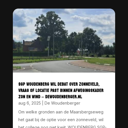
SGP WOUDENBERG WIL DEBAT OVER ZONNEVELD,
VRAAG OF LOCATIE PAST BINNEN AFWEGINGSKADER
ZON EN WIND – DEWOUDENBERGER.NL
aug 6, 2025
|
De Woudenberger
Om welke gronden aan de Maarsbergseweg
het gaat bij de optie voor een zonneveld, wil
het college nog niet kwijt. WOUDENBERG SGP-