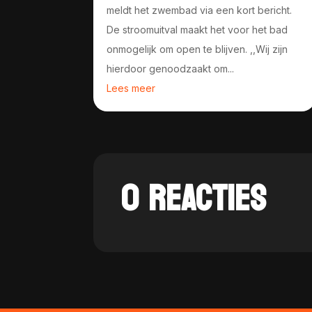
meldt het zwembad via een kort bericht.
De stroomuitval maakt het voor het bad
onmogelijk om open te blijven. ,,Wij zijn
hierdoor genoodzaakt om...
Lees meer
0 REACTIES