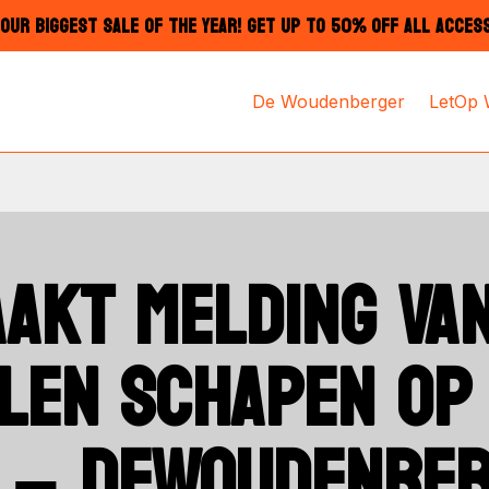
OUR BIGGEST SALE OF THE YEAR! GET UP TO 50% OFF ALL ACCES
De Woudenberger
LetOp
AKT MELDING VA
LEN SCHAPEN OP
K – DEWOUDENBE