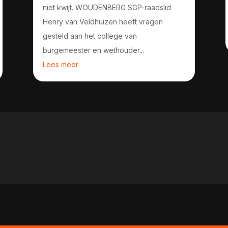
niet kwijt. WOUDENBERG SGP-raadslid
Henry van Veldhuizen heeft vragen
gesteld aan het college van
burgemeester en wethouder...
Lees meer