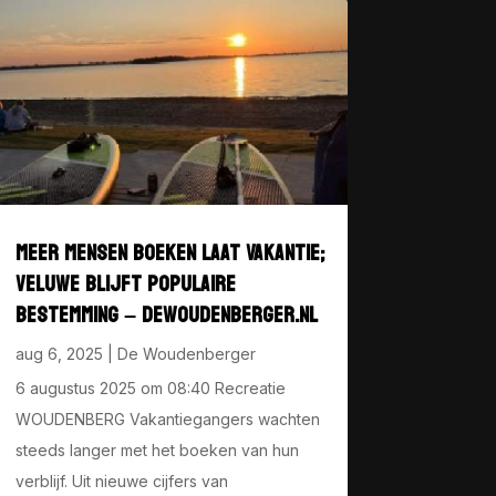
MEER MENSEN BOEKEN LAAT VAKANTIE;
VELUWE BLIJFT POPULAIRE
BESTEMMING – DEWOUDENBERGER.NL
aug 6, 2025
|
De Woudenberger
6 augustus 2025 om 08:40 Recreatie
WOUDENBERG Vakantiegangers wachten
steeds langer met het boeken van hun
verblijf. Uit nieuwe cijfers van