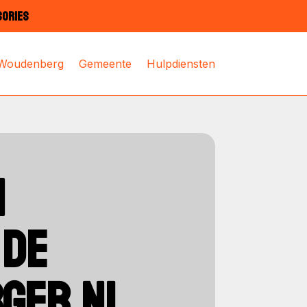
SORIES
 Woudenberg
Gemeente
Hulpdiensten
N
 DE
RGER.NL