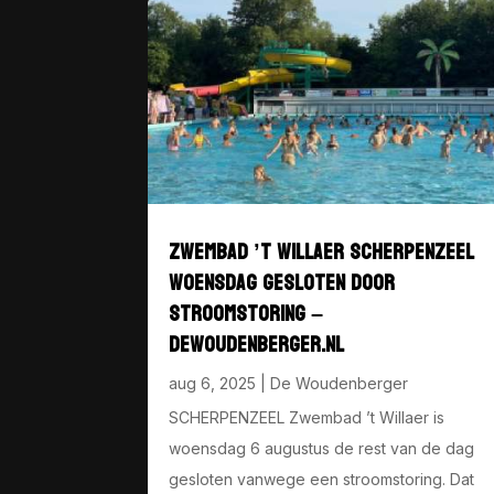
ZWEMBAD ’T WILLAER SCHERPENZEEL
WOENSDAG GESLOTEN DOOR
STROOMSTORING –
DEWOUDENBERGER.NL
aug 6, 2025
|
De Woudenberger
SCHERPENZEEL Zwembad ’t Willaer is
woensdag 6 augustus de rest van de dag
gesloten vanwege een stroomstoring. Dat