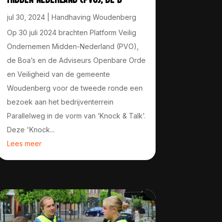
jul 30, 2024
|
Handhaving Woudenberg
Op 30 juli 2024 brachten Platform Veilig
Ondernemen Midden-Nederland (PVO),
de Boa’s en de Adviseurs Openbare Orde
en Veiligheid van de gemeente
Woudenberg voor de tweede ronde een
bezoek aan het bedrijventerrein
Parallelweg in de vorm van ‘Knock & Talk’.
Deze 'Knock...
Lees meer