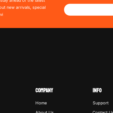
stay ahead of the latest
out new arrivals, special
vi
COMPANY
INFO
Home
Support
About Us
Contact U