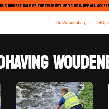
OUR BIGGEST SALE OF THE YEAR! GET UP TO 50% OFF ALL ACCES
De Woudenberger
LetOp
DHAVING WOUDEN