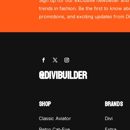
Sign up for our exclusive newsletter and 
trends in fashion. Be the first to know ab
promotions, and exciting updates from Di
@DIVIBUILDER
SHOP
BRANDS
Classic Aviator
Divi
Retro Cat-Eye
Extra