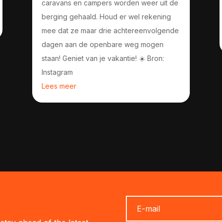
caravans en campers worden weer uit de
berging gehaald. Houd er wel rekening
mee dat ze maar drie achtereenvolgende
dagen aan de openbare weg mogen
staan! Geniet van je vakantie! ☀️ Bron:
Instagram
Lees meer