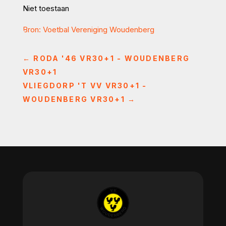
Niet toestaan
Bron: Voetbal Vereniging Woudenberg
←
RODA '46 VR30+1 - WOUDENBERG
VR30+1
VLIEGDORP 'T VV VR30+1 -
WOUDENBERG VR30+1
→