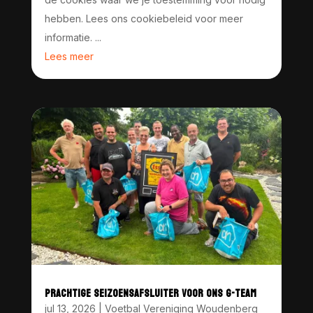
hebben. Lees ons cookiebeleid voor meer
informatie. ...
Lees meer
PRACHTIGE SEIZOENSAFSLUITER VOOR ONS G-TEAM
jul 13, 2026
|
Voetbal Vereniging Woudenberg