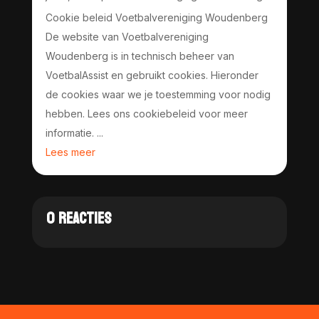
Cookie beleid Voetbalvereniging Woudenberg
De website van Voetbalvereniging
Woudenberg is in technisch beheer van
VoetbalAssist en gebruikt cookies. Hieronder
de cookies waar we je toestemming voor nodig
hebben. Lees ons cookiebeleid voor meer
informatie. ...
Lees meer
0 REACTIES