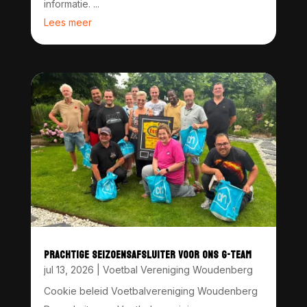
informatie. ...
Lees meer
PRACHTIGE SEIZOENSAFSLUITER VOOR ONS G-TEAM
jul 13, 2026
|
Voetbal Vereniging Woudenberg
Cookie beleid Voetbalvereniging Woudenberg