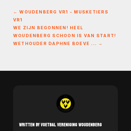
←
WOUDENBERG VR1 - MUSKETIERS
VR1
WE ZIJN BEGONNEN! HEEL
WOUDENBERG SCHOON IS VAN START!
WETHOUDER DAPHNE BOEVE ...
→
WRITTEN BY VOETBAL VERENIGING WOUDENBERG