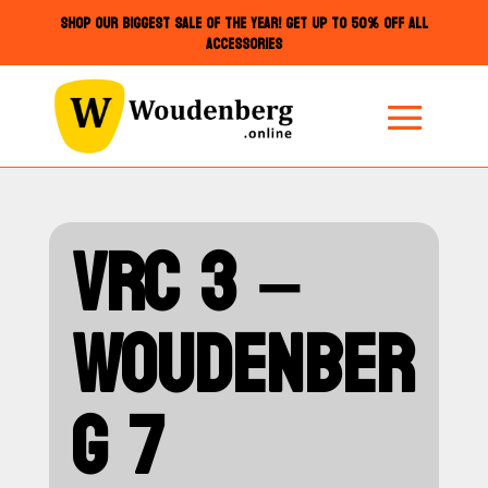
SHOP OUR BIGGEST SALE OF THE YEAR! GET UP TO 50% OFF ALL
ACCESSORIES
VRC 3 –
WOUDENBER
G 7