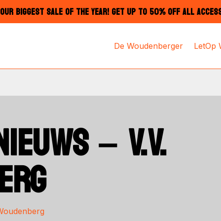
OUR BIGGEST SALE OF THE YEAR! GET UP TO 50% OFF ALL ACCES
De Woudenberger
LetOp
IEUWS – V.V.
ERG
 Woudenberg