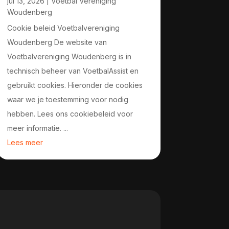
jul 13, 2026
|
Voetbal Vereniging
Woudenberg
Cookie beleid Voetbalvereniging
Woudenberg De website van
Voetbalvereniging Woudenberg is in
technisch beheer van VoetbalAssist en
gebruikt cookies. Hieronder de cookies
waar we je toestemming voor nodig
hebben. Lees ons cookiebeleid voor
meer informatie. ...
Lees meer