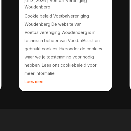
jul 13, 2026
|
Voetbal Vereniging
Woudenberg
Cookie beleid Voetbalvereniging
Woudenberg De website van
Voetbalvereniging Woudenberg is in
technisch beheer van VoetbalAssist en
gebruikt cookies. Hieronder de cookies
waar we je toestemming voor nodig
hebben. Lees ons cookiebeleid voor
meer informatie. ...
Lees meer