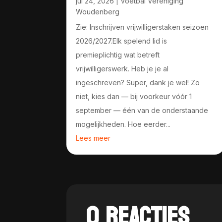
jul 24, 2026
|
Voetbal Vereniging
Woudenberg
Zie: Inschrijven vrijwilligerstaken seizoen
2026/2027.Elk spelend lid is
premieplichtig wat betreft
vrijwilligerswerk. Heb je je al
ingeschreven? Super, dank je wel! Zo
niet, kies dan — bij voorkeur vóór 1
september — één van de onderstaande
mogelijkheden. Hoe eerder...
Lees meer
0 REACTIES