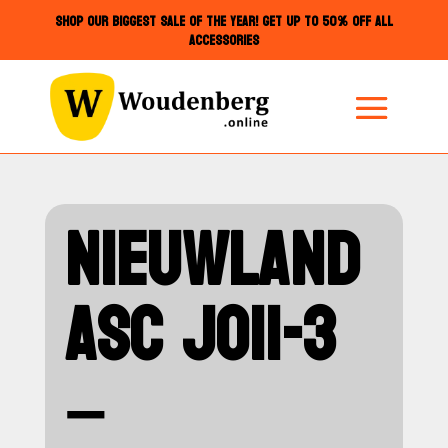
SHOP OUR BIGGEST SALE OF THE YEAR! GET UP TO 50% OFF ALL
ACCESSORIES
NIEUWLAND
ASC JO11-3
–