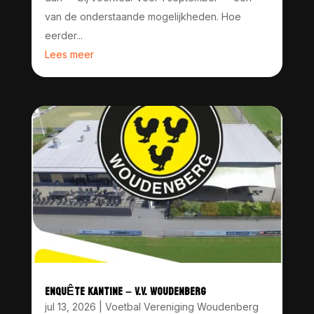
van de onderstaande mogelijkheden. Hoe
eerder...
Lees meer
ENQUÊTE KANTINE – V.V. WOUDENBERG
jul 13, 2026
|
Voetbal Vereniging Woudenberg