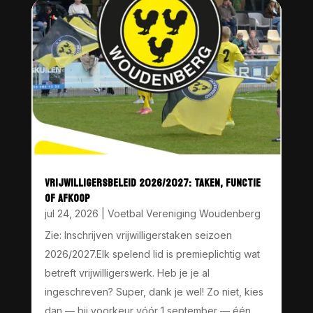
VRIJWILLIGERSBELEID 2026/2027: TAKEN, FUNCTIE
OF AFKOOP
jul 24, 2026
|
Voetbal Vereniging Woudenberg
Zie: Inschrijven vrijwilligerstaken seizoen
2026/2027.Elk spelend lid is premieplichtig wat
betreft vrijwilligerswerk. Heb je je al
ingeschreven? Super, dank je wel! Zo niet, kies
dan — bij voorkeur vóór 1 september — één