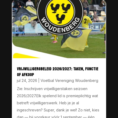
VRIJWILLIGERSBELEID 2026/2027: TAKEN, FUNCTIE
OF AFKOOP
jul 24, 2026
|
Voetbal Vereniging Woudenberg
Zie: Inschrijven vrijwilligerstaken seizoen
2026/2027.Elk spelend lid is premieplichtig wat
betreft vrijwilligerswerk. Heb je je al
ingeschreven? Super, dank je wel! Zo niet, kies
dan — bij voorkeur vóór 1 september — één