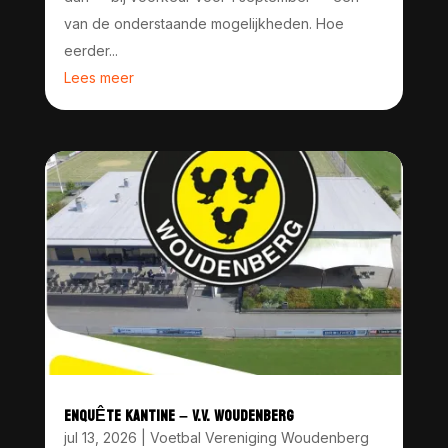
van de onderstaande mogelijkheden. Hoe
eerder...
Lees meer
ENQUÊTE KANTINE – V.V. WOUDENBERG
jul 13, 2026
|
Voetbal Vereniging Woudenberg